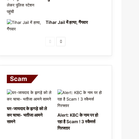
Tihar Jail में हत्या, गैंगवार
P
N
r
e
e
x
v
t
i
p
Scam
o
a
u
g
s
e
घर-जायदाद के झगड़े को ले
p
कर चाचा- भतीजा आमने
Alert: KBC के नाम पर हो
a
सामने
रहा है Scam ! 3 स्कैमर्स
गिरफ्तार
g
e