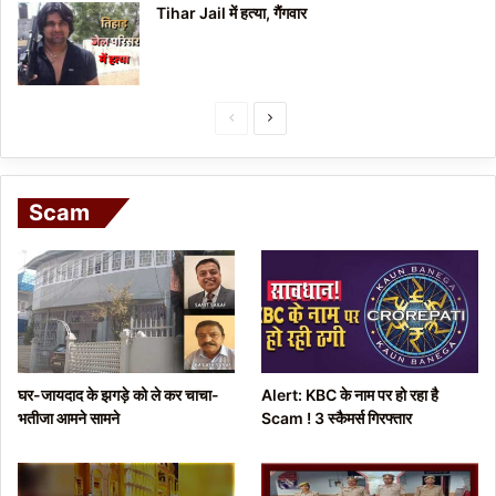
Tihar Jail में हत्या, गैंगवार
P
N
r
e
e
x
Scam
v
t
i
p
o
a
u
g
s
e
p
घर-जायदाद के झगड़े को ले कर चाचा-
Alert: KBC के नाम पर हो रहा है
a
भतीजा आमने सामने
Scam ! 3 स्कैमर्स गिरफ्तार
g
e