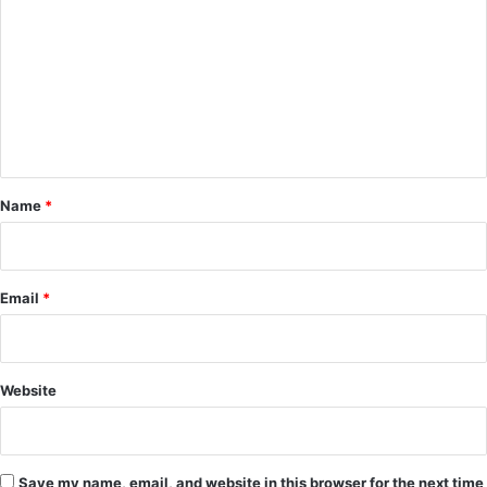
o
m
m
e
n
t
*
Name
*
Email
*
Website
Save my name, email, and website in this browser for the next time