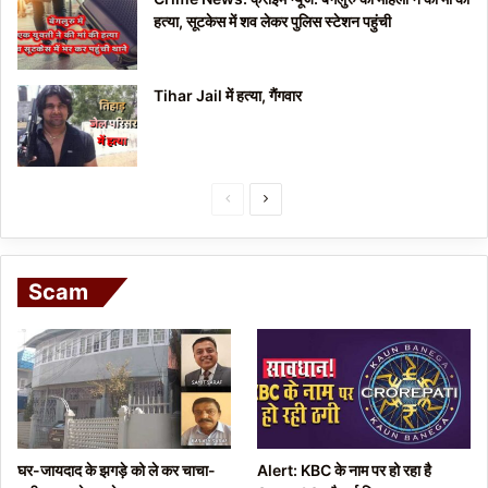
हत्या, सूटकेस में शव लेकर पुलिस स्टेशन पहुंची
Tihar Jail में हत्या, गैंगवार
P
N
r
e
e
x
Scam
v
t
i
p
o
a
u
g
s
e
p
घर-जायदाद के झगड़े को ले कर चाचा-
Alert: KBC के नाम पर हो रहा है
a