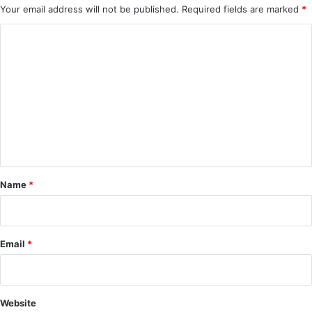
Your email address will not be published.
Required fields are marked
*
C
o
m
m
e
n
t
*
Name
*
Email
*
Website