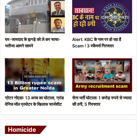
o
a
u
g
s
e
p
घर-जायदाद के झगड़े को ले कर चाचा-
Alert: KBC के नाम पर हो रहा है
a
भतीजा आमने सामने
Scam ! 3 स्कैमर्स गिरफ्तार
g
e
ग्रेटर नोएडा: 13 अरब का घोटाला, ग्रांड
सेना भर्ती घोटाला: 1 करोड़ रुपये से ज्यादा
वेनिस मॉल प्रमोटर के खिलाफ चार्जशीट
की ठगी, 5 गिरफ्तार
Homicide