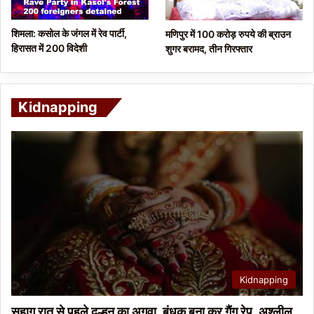
शिमला: कसोल के जंगल में रेव पार्टी,
मणिपुर में 100 करोड़ रुपये की ब्राउन
हिरासत में 200 विदेशी
शुगर बरामद, तीन गिरफ्तार
Kidnapping
Kidnapping
सुहाग रात से पहले दुल्हन का अगवा, बंधक बना कर गैंग रेप, अश्लील