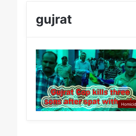
gujrat
Homici