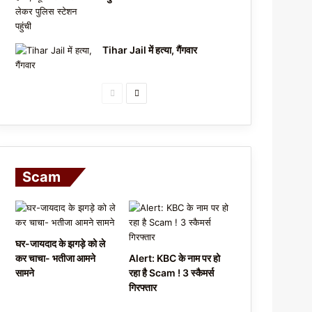
Tihar Jail में हत्या, गैंगवार
P
N
r
e
e
x
v
t
i
p
Scam
o
a
u
g
s
e
घर-जायदाद के झगड़े को ले
p
कर चाचा- भतीजा आमने
Alert: KBC के नाम पर हो
a
सामने
रहा है Scam ! 3 स्कैमर्स
गिरफ्तार
g
e