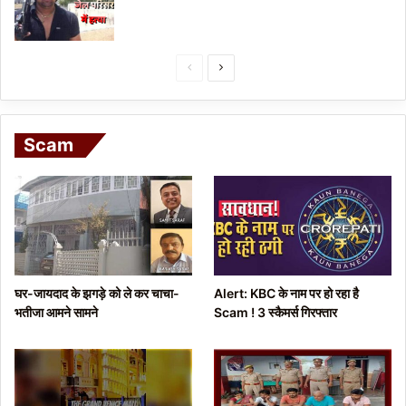
P
N
r
e
e
x
Scam
v
t
i
p
o
a
u
g
s
e
p
घर-जायदाद के झगड़े को ले कर चाचा-
Alert: KBC के नाम पर हो रहा है
a
भतीजा आमने सामने
Scam ! 3 स्कैमर्स गिरफ्तार
g
e