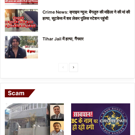
Crime News: क्राइम न्यूज: बेंगलुरु की महिला ने की मां की
हत्या, सूटकेस में शव लेकर पुलिस स्टेशन पहुंची
Tihar Jail में हत्या, गैंगवार
P
N
r
e
e
x
Scam
v
t
i
p
o
a
u
g
s
e
p