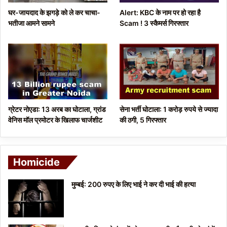
घर-जायदाद के झगड़े को ले कर चाचा-
Alert: KBC के नाम पर हो रहा है
a
भतीजा आमने सामने
Scam ! 3 स्कैमर्स गिरफ्तार
g
e
ग्रेटर नोएडा: 13 अरब का घोटाला, ग्रांड
सेना भर्ती घोटाला: 1 करोड़ रुपये से ज्यादा
वेनिस मॉल प्रमोटर के खिलाफ चार्जशीट
की ठगी, 5 गिरफ्तार
Homicide
मुम्बई: 200 रुपए के लिए भाई ने कर दी भाई की हत्या