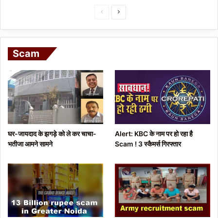
P
N
r
e
e
x
Scam
v
t
i
p
o
a
u
g
s
e
p
घर-जायदाद के झगड़े को ले कर चाचा-
Alert: KBC के नाम पर हो रहा है
a
भतीजा आमने सामने
Scam ! 3 स्कैमर्स गिरफ्तार
g
e