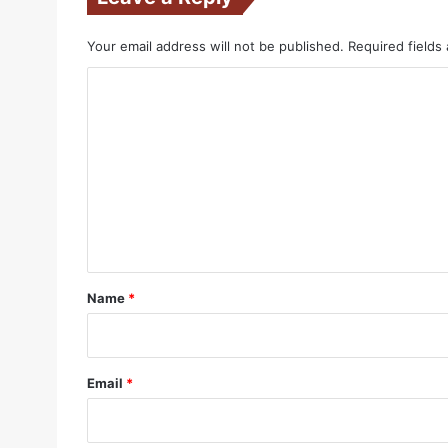
Your email address will not be published.
Required fields
C
o
m
m
e
n
t
*
Name
*
Email
*