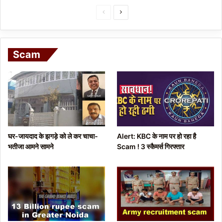
P
N
r
e
e
x
Scam
v
t
i
p
o
a
u
g
s
e
p
घर-जायदाद के झगड़े को ले कर चाचा-
Alert: KBC के नाम पर हो रहा है
a
भतीजा आमने सामने
Scam ! 3 स्कैमर्स गिरफ्तार
g
e