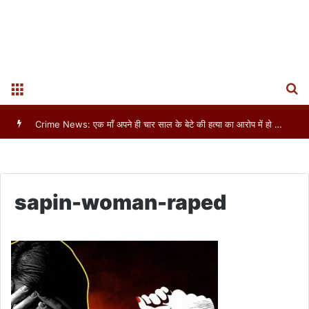
S
Menu
sapin-woman-raped