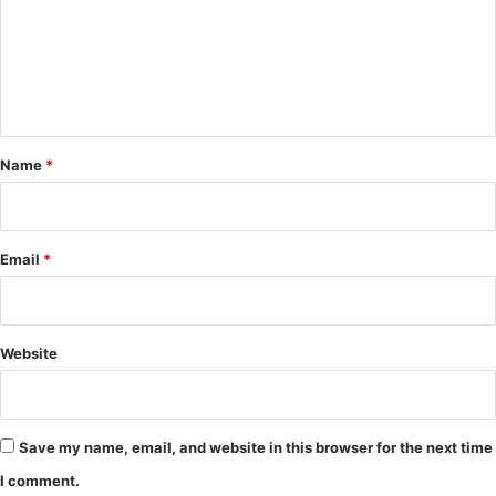
m
e
n
t
*
Name
*
Email
*
Website
Save my name, email, and website in this browser for the next time
I comment.