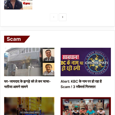
P
N
r
e
e
x
Scam
v
t
i
p
o
a
u
g
s
e
p
घर-जायदाद के झगड़े को ले कर चाचा-
Alert: KBC के नाम पर हो रहा है
a
भतीजा आमने सामने
Scam ! 3 स्कैमर्स गिरफ्तार
g
e