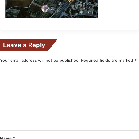
Leave a Reply
Your email address will not be published.
Required fields are marked
*
C
o
m
m
e
n
t
*
Name
*