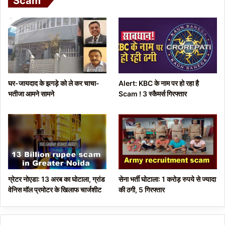
Scam
i
p
o
a
u
g
s
e
p
घर-जायदाद के झगड़े को ले कर चाचा-
Alert: KBC के नाम पर हो रहा है
a
भतीजा आमने सामने
Scam ! 3 स्कैमर्स गिरफ्तार
g
e
ग्रेटर नोएडा: 13 अरब का घोटाला, ग्रांड
सेना भर्ती घोटाला: 1 करोड़ रुपये से ज्यादा
वेनिस मॉल प्रमोटर के खिलाफ चार्जशीट
की ठगी, 5 गिरफ्तार