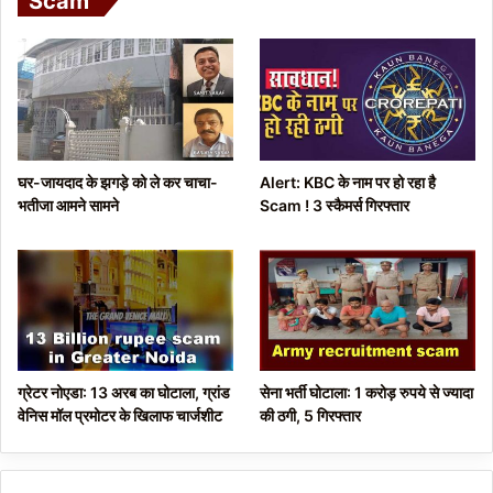
Scam
i
p
o
a
u
g
s
e
p
घर-जायदाद के झगड़े को ले कर चाचा-
Alert: KBC के नाम पर हो रहा है
a
भतीजा आमने सामने
Scam ! 3 स्कैमर्स गिरफ्तार
g
e
ग्रेटर नोएडा: 13 अरब का घोटाला, ग्रांड
सेना भर्ती घोटाला: 1 करोड़ रुपये से ज्यादा
वेनिस मॉल प्रमोटर के खिलाफ चार्जशीट
की ठगी, 5 गिरफ्तार