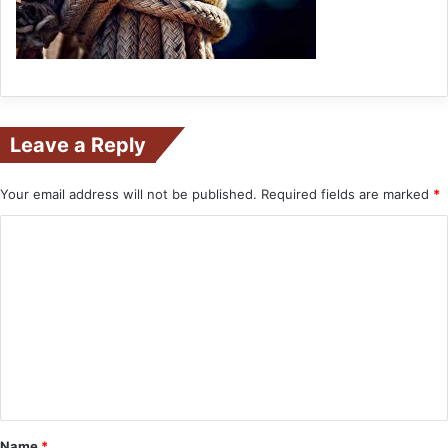
Leave a Reply
Your email address will not be published.
Required fields are marked
*
C
o
m
m
e
n
t
*
Name
*