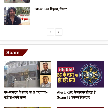
Tihar Jail में हत्या, गैंगवार
P
N
r
e
e
x
Scam
v
t
i
p
o
a
u
g
s
e
p
घर-जायदाद के झगड़े को ले कर चाचा-
Alert: KBC के नाम पर हो रहा है
a
भतीजा आमने सामने
Scam ! 3 स्कैमर्स गिरफ्तार
g
e