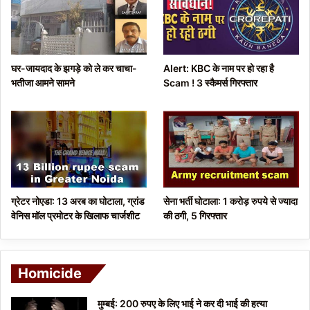
u
g
s
e
p
घर-जायदाद के झगड़े को ले कर चाचा-
Alert: KBC के नाम पर हो रहा है
a
भतीजा आमने सामने
Scam ! 3 स्कैमर्स गिरफ्तार
g
e
ग्रेटर नोएडा: 13 अरब का घोटाला, ग्रांड
सेना भर्ती घोटाला: 1 करोड़ रुपये से ज्यादा
वेनिस मॉल प्रमोटर के खिलाफ चार्जशीट
की ठगी, 5 गिरफ्तार
Homicide
मुम्बई: 200 रुपए के लिए भाई ने कर दी भाई की हत्या