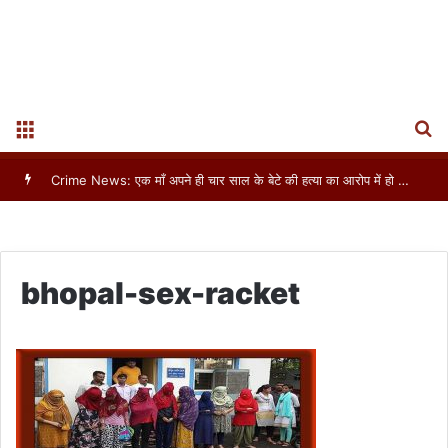
S
Menu
bhopal-sex-racket