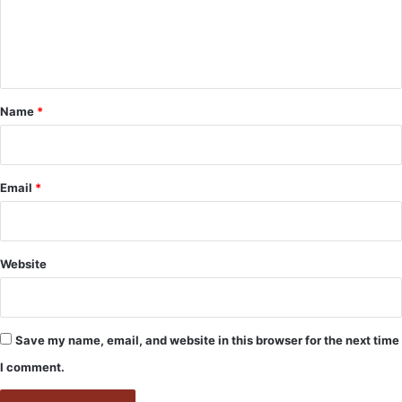
e
n
t
*
Name
*
Email
*
Website
Save my name, email, and website in this browser for the next time
I comment.