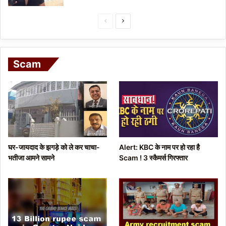
P
N
r
e
e
x
Scam
v
t
i
p
o
a
u
g
s
e
p
घर-जायदाद के झगड़े को ले कर चाचा-
Alert: KBC के नाम पर हो रहा है
a
भतीजा आमने सामने
Scam ! 3 स्कैमर्स गिरफ्तार
g
e