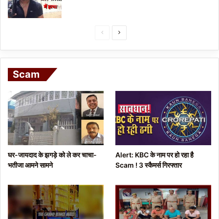
P
N
r
e
e
x
Scam
v
t
i
p
o
a
u
g
s
e
p
घर-जायदाद के झगड़े को ले कर चाचा-
Alert: KBC के नाम पर हो रहा है
a
भतीजा आमने सामने
Scam ! 3 स्कैमर्स गिरफ्तार
g
e