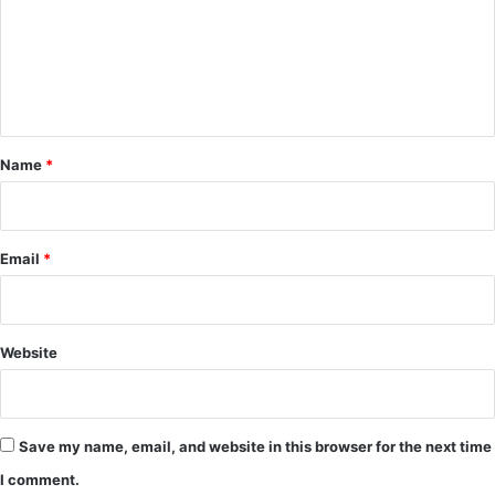
m
e
n
t
*
Name
*
Email
*
Website
Save my name, email, and website in this browser for the next time
I comment.