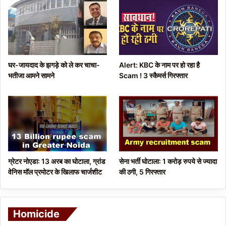
o
a
u
g
s
e
p
घर-जायदाद के झगड़े को ले कर चाचा-
Alert: KBC के नाम पर हो रहा है
a
भतीजा आमने सामने
Scam ! 3 स्कैमर्स गिरफ्तार
g
e
ग्रेटर नोएडा: 13 अरब का घोटाला, ग्रांड
सेना भर्ती घोटाला: 1 करोड़ रुपये से ज्यादा
वेनिस मॉल प्रमोटर के खिलाफ चार्जशीट
की ठगी, 5 गिरफ्तार
Homicide