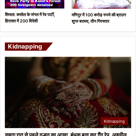
शिमला: कसोल के जंगल में रेव पार्टी,
मणिपुर में 100 करोड़ रुपये की ब्राउन
हिरासत में 200 विदेशी
शुगर बरामद, तीन गिरफ्तार
Kidnapping
Kidnapping
सुहाग रात से पहले दुल्हन का अगवा, बंधक बना कर गैंग रेप, अश्लील