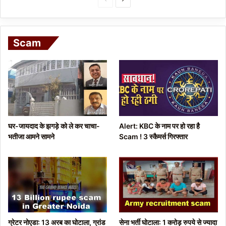
r
e
e
x
Scam
v
t
i
p
o
a
u
g
s
e
p
घर-जायदाद के झगड़े को ले कर चाचा-
Alert: KBC के नाम पर हो रहा है
a
भतीजा आमने सामने
Scam ! 3 स्कैमर्स गिरफ्तार
g
e
ग्रेटर नोएडा: 13 अरब का घोटाला, ग्रांड
सेना भर्ती घोटाला: 1 करोड़ रुपये से ज्यादा