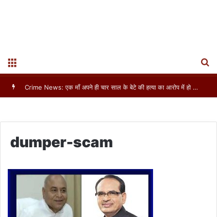
S
Menu
dumper-scam