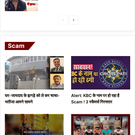
P
N
r
e
e
x
Scam
v
t
i
p
o
a
u
g
s
e
p
घर-जायदाद के झगड़े को ले कर चाचा-
Alert: KBC के नाम पर हो रहा है
a
भतीजा आमने सामने
Scam ! 3 स्कैमर्स गिरफ्तार
g
e