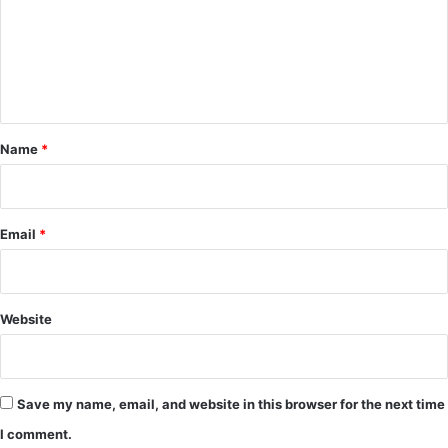
m
e
n
t
*
Name
*
Email
*
Website
Save my name, email, and website in this browser for the next time
I comment.