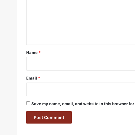
m
m
e
n
t
*
Name
*
Email
*
Save my name, email, and website in this browser for