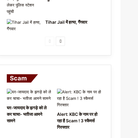
Tihar Jail में हत्या, गैंगवार
P
N
r
e
e
x
v
t
i
p
Scam
o
a
u
g
s
e
घर-जायदाद के झगड़े को ले
p
कर चाचा- भतीजा आमने
Alert: KBC के नाम पर हो
a
सामने
रहा है Scam ! 3 स्कैमर्स
गिरफ्तार
g
e