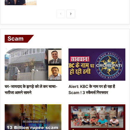
P
N
r
e
e
x
Scam
v
t
i
p
o
a
u
g
s
e
p
घर-जायदाद के झगड़े को ले कर चाचा-
Alert: KBC के नाम पर हो रहा है
a
भतीजा आमने सामने
Scam ! 3 स्कैमर्स गिरफ्तार
g
e