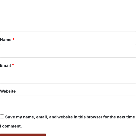
m
e
n
t
*
Name
*
Email
*
Website
Save my name, email, and website in this browser for the next time
I comment.