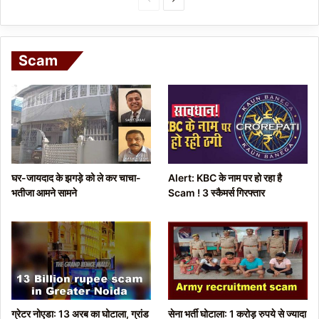
r
e
e
x
Scam
v
t
i
p
o
a
u
g
s
e
p
घर-जायदाद के झगड़े को ले कर चाचा-
Alert: KBC के नाम पर हो रहा है
a
भतीजा आमने सामने
Scam ! 3 स्कैमर्स गिरफ्तार
g
e
ग्रेटर नोएडा: 13 अरब का घोटाला, ग्रांड
सेना भर्ती घोटाला: 1 करोड़ रुपये से ज्यादा