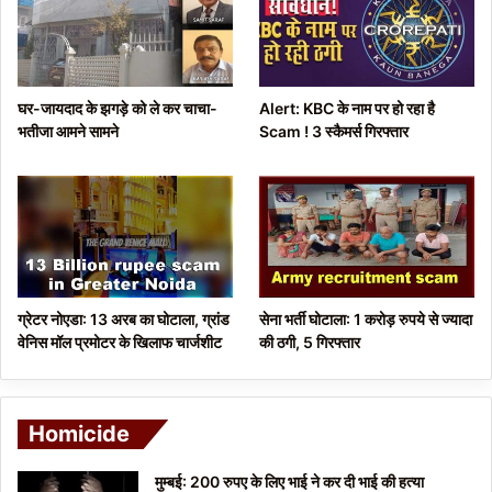
u
g
s
e
p
घर-जायदाद के झगड़े को ले कर चाचा-
Alert: KBC के नाम पर हो रहा है
a
भतीजा आमने सामने
Scam ! 3 स्कैमर्स गिरफ्तार
g
e
ग्रेटर नोएडा: 13 अरब का घोटाला, ग्रांड
सेना भर्ती घोटाला: 1 करोड़ रुपये से ज्यादा
वेनिस मॉल प्रमोटर के खिलाफ चार्जशीट
की ठगी, 5 गिरफ्तार
Homicide
मुम्बई: 200 रुपए के लिए भाई ने कर दी भाई की हत्या