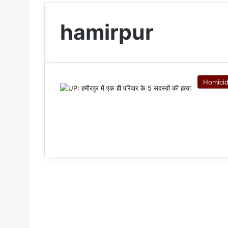
hamirpur
Homici