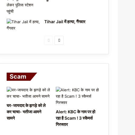
Tihar Jail में हत्या, गैंगवार
P
N
r
e
e
x
v
t
i
p
Scam
o
a
u
g
s
e
घर-जायदाद के झगड़े को ले
p
कर चाचा- भतीजा आमने
Alert: KBC के नाम पर हो
a
सामने
रहा है Scam ! 3 स्कैमर्स
गिरफ्तार
g
e