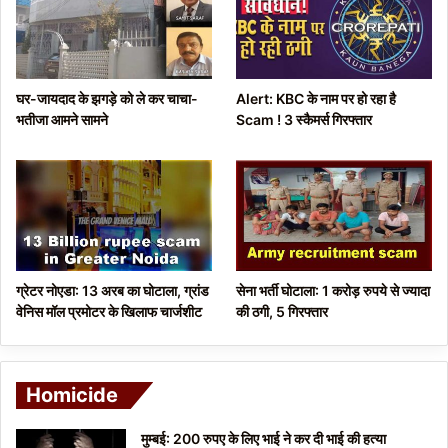
u
g
s
e
p
घर-जायदाद के झगड़े को ले कर चाचा-
Alert: KBC के नाम पर हो रहा है
a
भतीजा आमने सामने
Scam ! 3 स्कैमर्स गिरफ्तार
g
e
ग्रेटर नोएडा: 13 अरब का घोटाला, ग्रांड
सेना भर्ती घोटाला: 1 करोड़ रुपये से ज्यादा
वेनिस मॉल प्रमोटर के खिलाफ चार्जशीट
की ठगी, 5 गिरफ्तार
Homicide
मुम्बई: 200 रुपए के लिए भाई ने कर दी भाई की हत्या