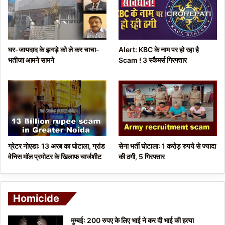
u
g
s
e
p
घर-जायदाद के झगड़े को ले कर चाचा-
Alert: KBC के नाम पर हो रहा है
a
भतीजा आमने सामने
Scam ! 3 स्कैमर्स गिरफ्तार
g
e
ग्रेटर नोएडा: 13 अरब का घोटाला, ग्रांड
सेना भर्ती घोटाला: 1 करोड़ रुपये से ज्यादा
वेनिस मॉल प्रमोटर के खिलाफ चार्जशीट
की ठगी, 5 गिरफ्तार
Homicide
मुम्बई: 200 रुपए के लिए भाई ने कर दी भाई की हत्या