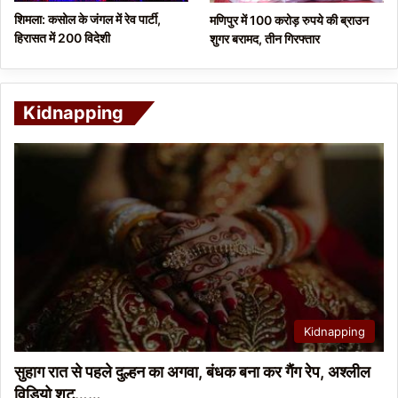
शिमला: कसोल के जंगल में रेव पार्टी,
मणिपुर में 100 करोड़ रुपये की ब्राउन
हिरासत में 200 विदेशी
शुगर बरामद, तीन गिरफ्तार
Kidnapping
Kidnapping
सुहाग रात से पहले दुल्हन का अगवा, बंधक बना कर गैंग रेप, अश्लील
विडियो शूट……