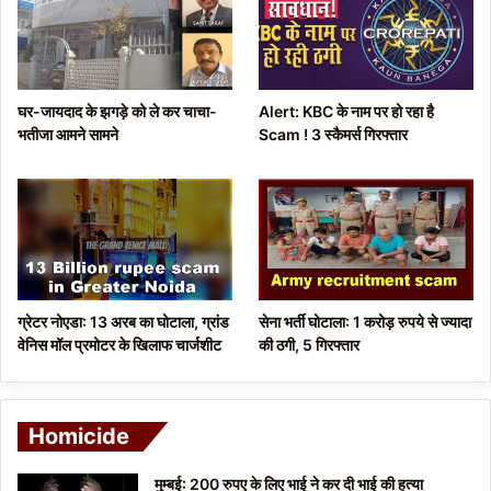
u
g
s
e
p
घर-जायदाद के झगड़े को ले कर चाचा-
Alert: KBC के नाम पर हो रहा है
a
भतीजा आमने सामने
Scam ! 3 स्कैमर्स गिरफ्तार
g
e
ग्रेटर नोएडा: 13 अरब का घोटाला, ग्रांड
सेना भर्ती घोटाला: 1 करोड़ रुपये से ज्यादा
वेनिस मॉल प्रमोटर के खिलाफ चार्जशीट
की ठगी, 5 गिरफ्तार
Homicide
मुम्बई: 200 रुपए के लिए भाई ने कर दी भाई की हत्या