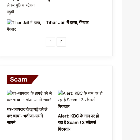
Tihar Jail में हत्या, गैंगवार
P
N
r
e
e
x
v
t
i
p
Scam
o
a
u
g
s
e
घर-जायदाद के झगड़े को ले
p
कर चाचा- भतीजा आमने
Alert: KBC के नाम पर हो
a
सामने
रहा है Scam ! 3 स्कैमर्स
गिरफ्तार
g
e