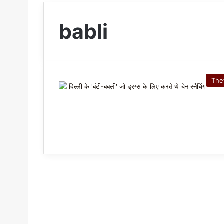
babli
The