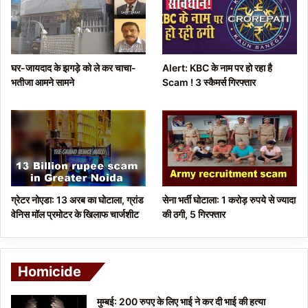
u
g
s
e
p
घर-जायदाद के झगड़े को ले कर चाचा-
Alert: KBC के नाम पर हो रहा है
a
भतीजा आमने सामने
Scam ! 3 स्कैमर्स गिरफ्तार
g
e
ग्रेटर नोएडा: 13 अरब का घोटाला, ग्रांड
सेना भर्ती घोटाला: 1 करोड़ रुपये से ज्यादा
वेनिस मॉल प्रमोटर के खिलाफ चार्जशीट
की ठगी, 5 गिरफ्तार
Homicide
मुम्बई: 200 रुपए के लिए भाई ने कर दी भाई की हत्या