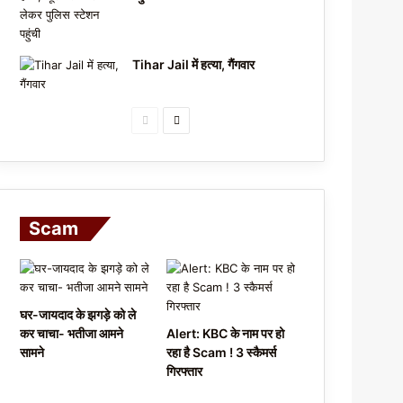
Tihar Jail में हत्या, गैंगवार
P
N
r
e
e
x
v
t
i
p
Scam
o
a
u
g
s
e
घर-जायदाद के झगड़े को ले
p
कर चाचा- भतीजा आमने
Alert: KBC के नाम पर हो
a
सामने
रहा है Scam ! 3 स्कैमर्स
गिरफ्तार
g
e