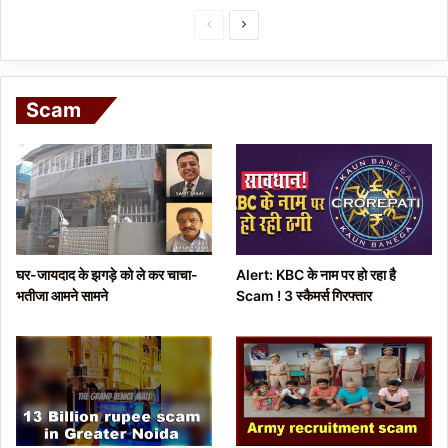
P
N
r
e
e
x
Scam
v
t
i
p
o
a
u
g
s
e
p
घर-जायदाद के झगड़े को ले कर चाचा-
Alert: KBC के नाम पर हो रहा है
a
भतीजा आमने सामने
Scam ! 3 स्कैमर्स गिरफ्तार
g
e