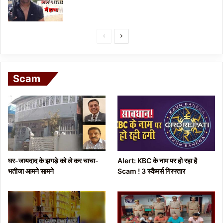
P
N
r
e
e
x
Scam
v
t
i
p
o
a
u
g
s
e
p
घर-जायदाद के झगड़े को ले कर चाचा-
Alert: KBC के नाम पर हो रहा है
a
भतीजा आमने सामने
Scam ! 3 स्कैमर्स गिरफ्तार
g
e