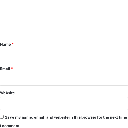
m
e
n
t
*
Name
*
Email
*
Website
Save my name, email, and website in this browser for the next time
I comment.