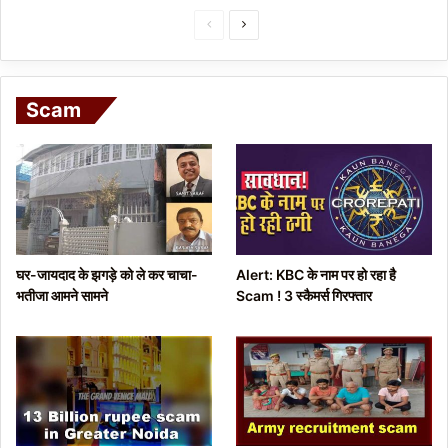
P
N
r
e
e
x
Scam
v
t
i
p
o
a
u
g
s
e
p
घर-जायदाद के झगड़े को ले कर चाचा-
Alert: KBC के नाम पर हो रहा है
a
भतीजा आमने सामने
Scam ! 3 स्कैमर्स गिरफ्तार
g
e